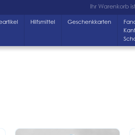
Ihr Warenkorb ist
artikel
Hilfsmittel
Geschenkkarten
Fana
Kan
Sch