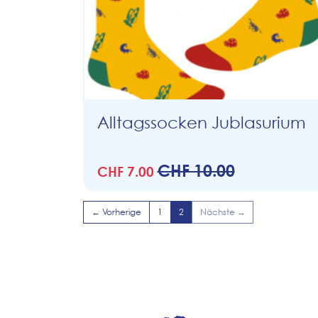
Alltagssocken Jublasurium
CHF 10.00
CHF 7.00
← Vorherige
1
2
Nächste →