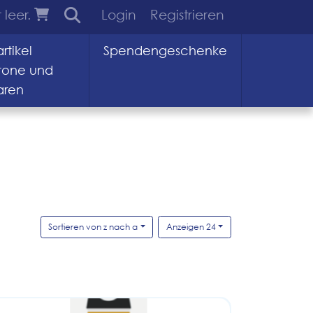
 leer.
Login
Registrieren
rtikel
Spendengeschenke
tone und
aren
Sortieren von z nach a
Anzeigen 24