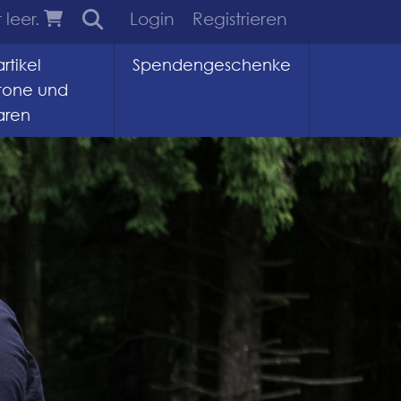
 leer.
Login
Registrieren
rtikel
Spendengeschenke
tone und
aren