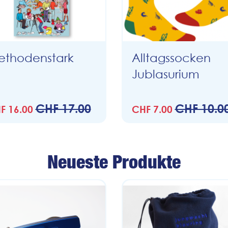
thodenstark
Alltagssocken
Jublasurium
CHF 17.00
CHF 10.0
F 16.00
CHF 7.00
Neueste Produkte