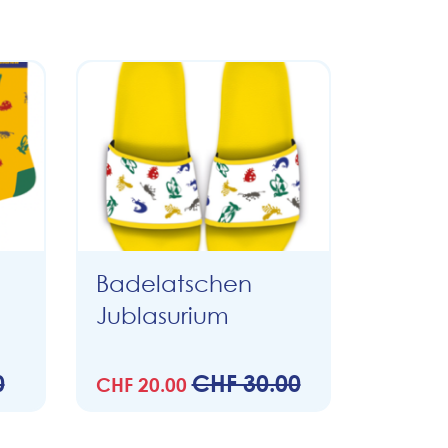
Badelatschen
Jublasurium
0
CHF 30.00
CHF 20.00