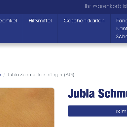
Ihr Warenkorb ist
artikel
Hilfsmittel
Geschenkkarten
Fana
Kan
Sch
n
Jubla Schmuckanhänger (AG)
Jubla Schm
Im 