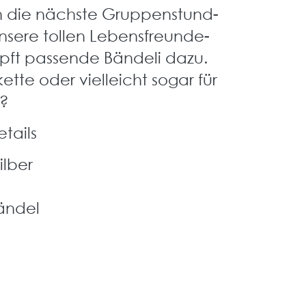
h die nächste Gruppenstund-
nsere tollen Lebensfreunde-
ft passende Bändeli dazu.
ette oder vielleicht sogar für
d?
tails
ilber
ändel