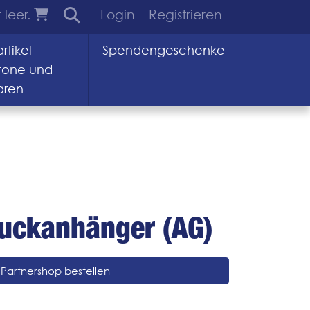
 leer.
Login
Registrieren
rtikel
Spendengeschenke
tone und
aren
uckanhänger (AG)
Partnershop bestellen