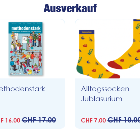
Ausverkauf
thodenstark
Alltagssocken
Jublasurium
CHF 17.00
CHF 10.0
F 16.00
CHF 7.00