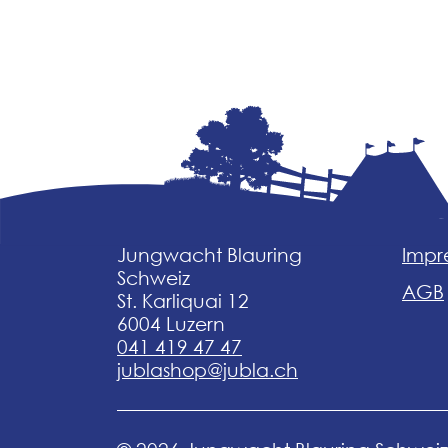
Jungwacht Blauring
Impr
Schweiz
AGB
St. Karliquai 12
6004 Luzern
041 419 47 47
jublashop@jubla.ch