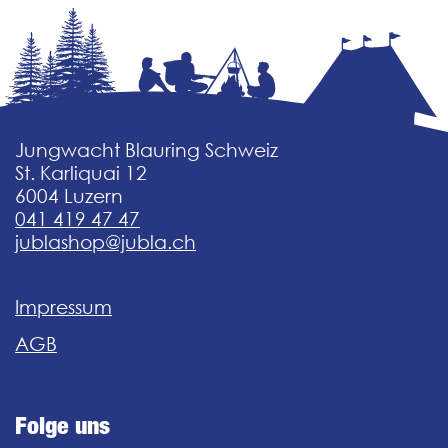
Jungwacht Blauring Schweiz
St. Karliquai 12
6004 Luzern
041 419 47 47
jublashop@jubla.ch
Impressum
AGB
Folge uns