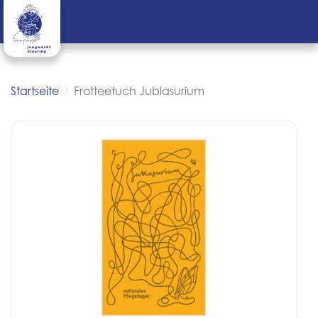
Startseite
Frotteetuch Jublasurium